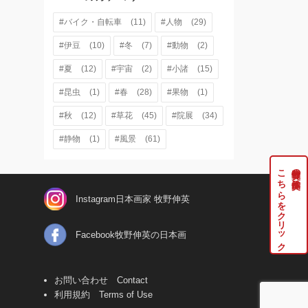
#バイク・自転車
(11)
#人物
(29)
#伊豆
(10)
#冬
(7)
#動物
(2)
#夏
(12)
#宇宙
(2)
#小諸
(15)
#昆虫
(1)
#春
(28)
#果物
(1)
#秋
(12)
#草花
(45)
#院展
(34)
#静物
(1)
#風景
(61)
こちらをクリック
牧野伸英の実作品は
Instagram日本画家 牧野伸英
Facebook牧野伸英の日本画
お問い合わせ Contact
利用規約 Terms of Use