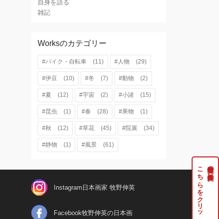
自身を語る
雑記
Worksのカテゴリー
#バイク・自転車
(11)
#人物
(29)
#伊豆
(10)
#冬
(7)
#動物
(2)
#夏
(12)
#宇宙
(2)
#小諸
(15)
#昆虫
(1)
#春
(28)
#果物
(1)
#秋
(12)
#草花
(45)
#院展
(34)
#静物
(1)
#風景
(61)
こちらをクリック
牧野伸英の実作品は
Instagram日本画家 牧野伸英
Facebook牧野伸英の日本画