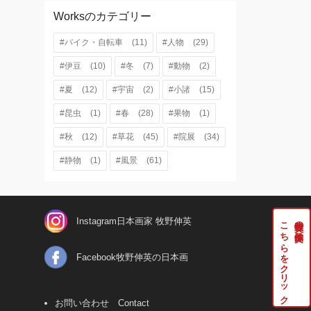
Worksのカテゴリー
#バイク・自転車
(11)
#人物
(29)
#伊豆
(10)
#冬
(7)
#動物
(2)
#夏
(12)
#宇宙
(2)
#小諸
(15)
#昆虫
(1)
#春
(28)
#果物
(1)
#秋
(12)
#草花
(45)
#院展
(34)
#静物
(1)
#風景
(61)
Instagram日本画家 牧野伸英
こちらをクリック
牧野伸英の実作品は
Facebook牧野伸英の日本画
お問い合わせ Contact