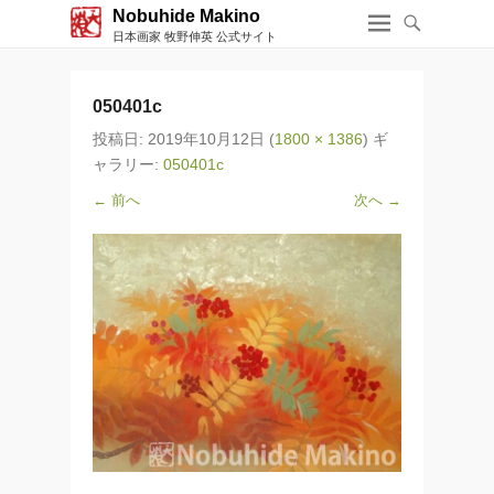
Nobuhide Makino
日本画家 牧野伸英 公式サイト
050401c
投稿日:
2019年10月12日
(
1800 × 1386
) ギ
ャラリー:
050401c
← 前へ
次へ →