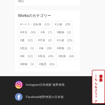
雑記
Worksのカテゴリー
#バイク・自転車
(11)
#人物
(29)
#伊豆
(10)
#冬
(7)
#動物
(2)
#夏
(12)
#宇宙
(2)
#小諸
(15)
#昆虫
(1)
#春
(28)
#果物
(1)
#秋
(12)
#草花
(45)
#院展
(34)
#静物
(1)
#風景
(61)
こちらをクリック
牧野伸英の実作品は
Instagram日本画家 牧野伸英
Facebook牧野伸英の日本画