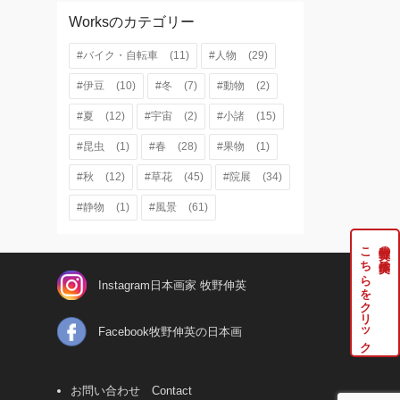
Worksのカテゴリー
#バイク・自転車
(11)
#人物
(29)
#伊豆
(10)
#冬
(7)
#動物
(2)
#夏
(12)
#宇宙
(2)
#小諸
(15)
#昆虫
(1)
#春
(28)
#果物
(1)
#秋
(12)
#草花
(45)
#院展
(34)
#静物
(1)
#風景
(61)
こちらをクリック
牧野伸英の実作品は
Instagram日本画家 牧野伸英
Facebook牧野伸英の日本画
お問い合わせ Contact