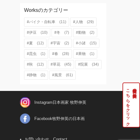
Worksのカテゴリー
#バイク・自転車
(11)
#人物
(29)
#伊豆
(10)
#冬
(7)
#動物
(2)
#夏
(12)
#宇宙
(2)
#小諸
(15)
#昆虫
(1)
#春
(28)
#果物
(1)
#秋
(12)
#草花
(45)
#院展
(34)
#静物
(1)
#風景
(61)
こちらをクリック
牧野伸英の実作品は
Instagram日本画家 牧野伸英
Facebook牧野伸英の日本画
お問い合わせ Contact