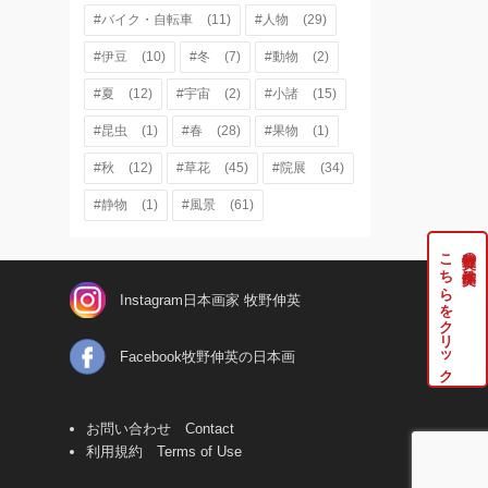
#バイク・自転車
(11)
#人物
(29)
#伊豆
(10)
#冬
(7)
#動物
(2)
#夏
(12)
#宇宙
(2)
#小諸
(15)
#昆虫
(1)
#春
(28)
#果物
(1)
#秋
(12)
#草花
(45)
#院展
(34)
#静物
(1)
#風景
(61)
こちらをクリック
牧野伸英の実作品は
Instagram日本画家 牧野伸英
Facebook牧野伸英の日本画
お問い合わせ Contact
利用規約 Terms of Use