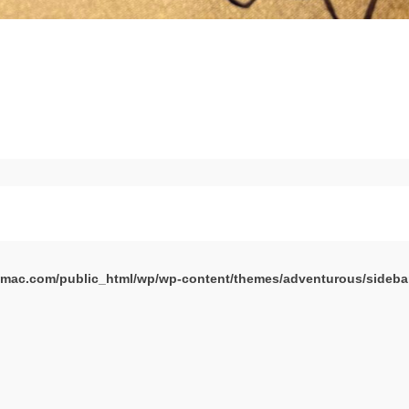
mac.com/public_html/wp/wp-content/themes/adventurous/sideba