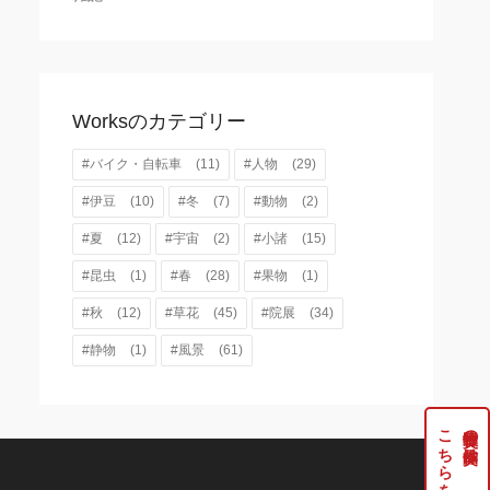
Worksのカテゴリー
#バイク・自転車
(11)
#人物
(29)
#伊豆
(10)
#冬
(7)
#動物
(2)
#夏
(12)
#宇宙
(2)
#小諸
(15)
#昆虫
(1)
#春
(28)
#果物
(1)
#秋
(12)
#草花
(45)
#院展
(34)
#静物
(1)
#風景
(61)
牧野伸英の実作品は