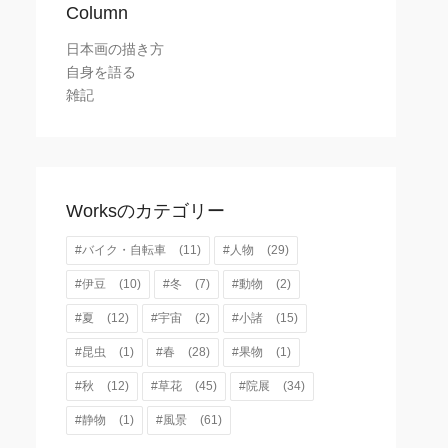
Column
日本画の描き方
自身を語る
雑記
Worksのカテゴリー
#バイク・自転車
(11)
#人物
(29)
#伊豆
(10)
#冬
(7)
#動物
(2)
#夏
(12)
#宇宙
(2)
#小諸
(15)
#昆虫
(1)
#春
(28)
#果物
(1)
#秋
(12)
#草花
(45)
#院展
(34)
#静物
(1)
#風景
(61)