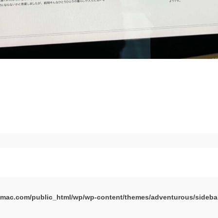
mac.com/public_html/wp/wp-content/themes/adventurous/sideba