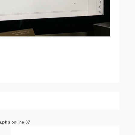
r.php
on line
37