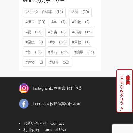
Worksのカテゴリー
#バイク・自転車
(11)
#人物
(29)
#伊豆
(10)
#冬
(7)
#動物
(2)
#夏
(12)
#宇宙
(2)
#小諸
(15)
#昆虫
(1)
#春
(28)
#果物
(1)
#秋
(12)
#草花
(45)
#院展
(34)
#静物
(1)
#風景
(61)
こちらをクリック
牧野伸英の実作品は
Instagram日本画家 牧野伸英
Facebook牧野伸英の日本画
お問い合わせ Contact
利用規約 Terms of Use