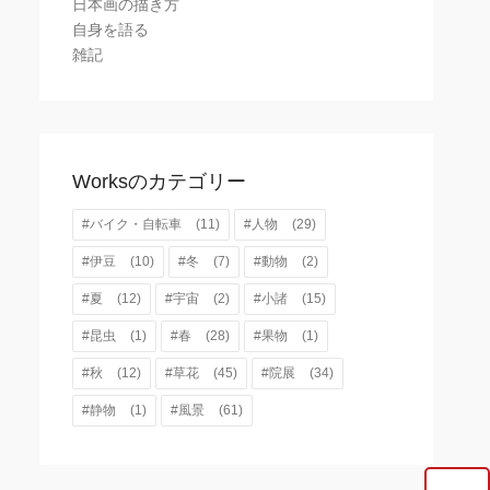
日本画の描き方
自身を語る
雑記
Worksのカテゴリー
#バイク・自転車
(11)
#人物
(29)
#伊豆
(10)
#冬
(7)
#動物
(2)
#夏
(12)
#宇宙
(2)
#小諸
(15)
#昆虫
(1)
#春
(28)
#果物
(1)
#秋
(12)
#草花
(45)
#院展
(34)
#静物
(1)
#風景
(61)