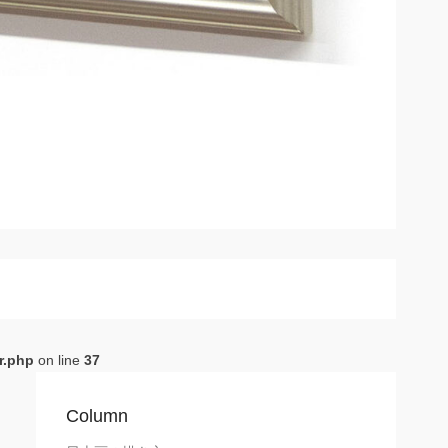
r.php
on line
37
Column