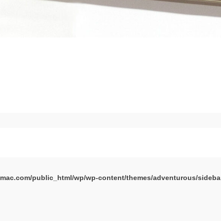
mac.com/public_html/wp/wp-content/themes/adventurous/sideba