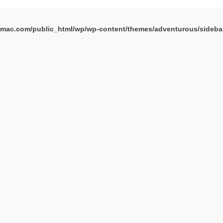
mac.com/public_html/wp/wp-content/themes/adventurous/sideba