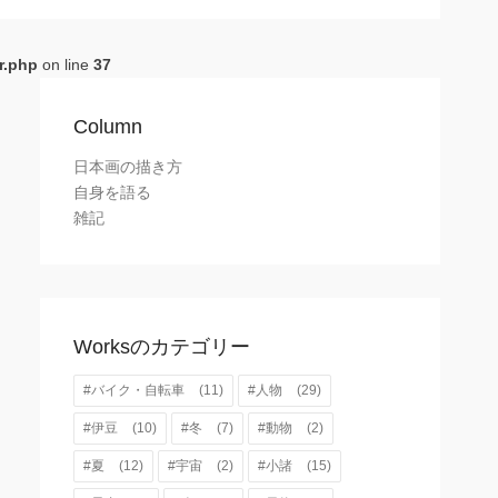
r.php
on line
37
Column
日本画の描き方
自身を語る
雑記
Worksのカテゴリー
#バイク・自転車
(11)
#人物
(29)
#伊豆
(10)
#冬
(7)
#動物
(2)
#夏
(12)
#宇宙
(2)
#小諸
(15)