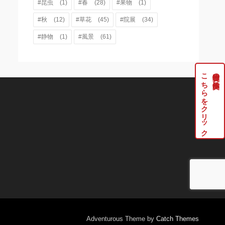
#昆虫
(1)
#春
(28)
#果物
(1)
#秋
(12)
#草花
(45)
#院展
(34)
#静物
(1)
#風景
(61)
こちらをクリック
牧野伸英の実作品は
Adventurous Theme by
Catch Themes