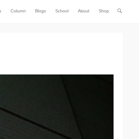
s
Column
Blogs
School
About
Shop