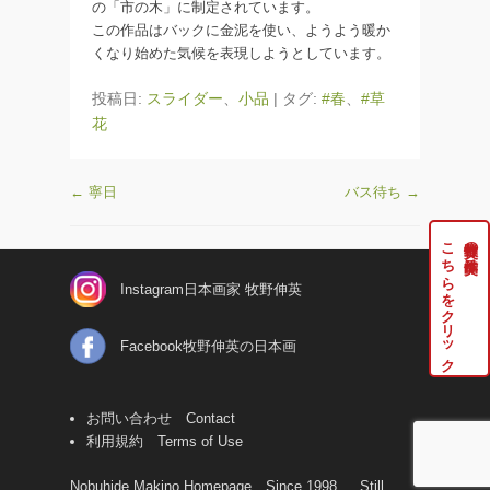
の「市の木」に制定されています。
この作品はバックに金泥を使い、ようよう暖か
くなり始めた気候を表現しようとしています。
投稿日:
スライダー
、
小品
|
タグ:
#春
、
#草
花
←
寧日
バス待ち
→
こちらをクリック
牧野伸英の実作品は
Instagram日本画家 牧野伸英
Facebook牧野伸英の日本画
お問い合わせ Contact
利用規約 Terms of Use
Nobuhide Makino Homepage Since 1998 … Still