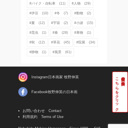
#バイク・自転車
(11)
#人物
(29)
#伊豆
(10)
#冬
(7)
#動物
(2)
#夏
(12)
#宇宙
(2)
#小諸
(15)
#昆虫
(1)
#春
(28)
#果物
(1)
#秋
(12)
#草花
(45)
#院展
(34)
#静物
(1)
#風景
(61)
Instagram日本画家 牧野伸英
こちらをクリック
牧野伸英の実作品は
Facebook牧野伸英の日本画
お問い合わせ Contact
利用規約 Terms of Use