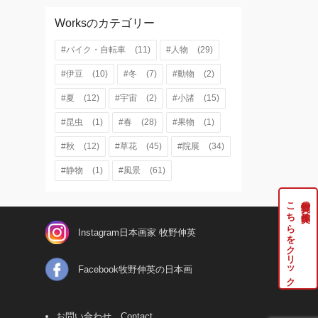
Worksのカテゴリー
#バイク・自転車
(11)
#人物
(29)
#伊豆
(10)
#冬
(7)
#動物
(2)
#夏
(12)
#宇宙
(2)
#小諸
(15)
#昆虫
(1)
#春
(28)
#果物
(1)
#秋
(12)
#草花
(45)
#院展
(34)
#静物
(1)
#風景
(61)
こちらをクリック
牧野伸英の実作品は
Instagram日本画家 牧野伸英
Facebook牧野伸英の日本画
お問い合わせ Contact