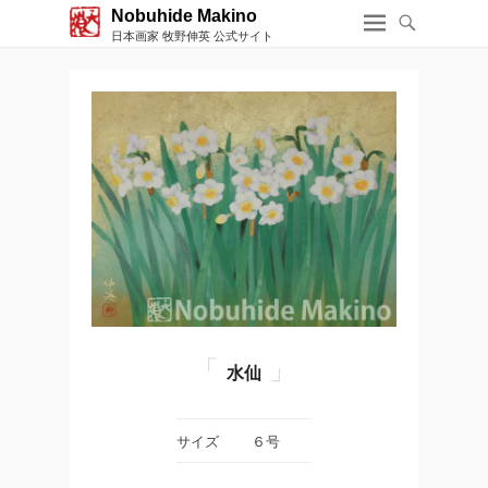
Nobuhide Makino
日本画家 牧野伸英 公式サイト
水仙
サイズ
６号