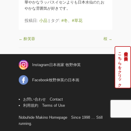
華やかなラッパスイセンよりも日本水仙のたお
やかな雰囲気が好きです。
投稿日:
小品
|
タグ:
#冬
、
#草花
←
酔芙蓉
桜
→
こちらをクリック
牧野伸英の実作品は
Instagram日本画家 牧野伸英
Facebook牧野伸英の日本画
お問い合わせ Contact
利用規約 Terms of Use
Nobuhide Makino Homepage Since 1998 … Still
running.