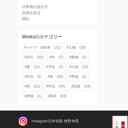
日本画の描き方
自身を語る
雑記
Worksのカテゴリー
#バイク・自転車
(11)
#人物
(29)
#伊豆
(10)
#冬
(7)
#動物
(2)
#夏
(12)
#宇宙
(2)
#小諸
(15)
#昆虫
(1)
#春
(28)
#果物
(1)
#秋
(12)
#草花
(45)
#院展
(34)
#静物
(1)
#風景
(61)
牧野伸英の実作品は
Instagram日本画家 牧野伸英