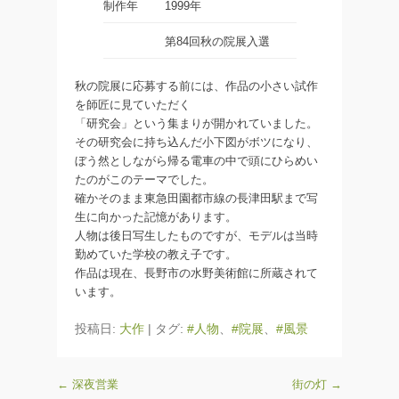
制作年
1999年
第84回秋の院展入選
秋の院展に応募する前には、作品の小さい試作
を師匠に見ていただく
「研究会」という集まりが開かれていました。
その研究会に持ち込んだ小下図がボツになり、
ぼう然としながら帰る電車の中で頭にひらめい
たのがこのテーマでした。
確かそのまま東急田園都市線の長津田駅まで写
生に向かった記憶があります。
人物は後日写生したものですが、モデルは当時
勤めていた学校の教え子です。
作品は現在、長野市の水野美術館に所蔵されて
います。
投稿日:
大作
|
タグ:
#人物
、
#院展
、
#風景
←
深夜営業
街の灯
→