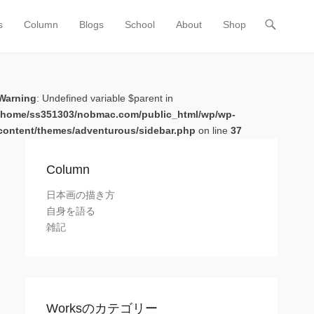
s
Column
Blogs
School
About
Shop
Warning
: Undefined variable $parent in
/home/ss351303/nobmac.com/public_html/wp/wp-
content/themes/adventurous/sidebar.php
on line
37
Column
日本画の描き方
自身を語る
雑記
Worksのカテゴリー