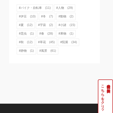
#バイク・自転車
(11)
#人物
(29)
#伊豆
(10)
#冬
(7)
#動物
(2)
#夏
(12)
#宇宙
(2)
#小諸
(15)
#昆虫
(1)
#春
(28)
#果物
(1)
#秋
(12)
#草花
(45)
#院展
(34)
#静物
(1)
#風景
(61)
こちらをクリック
牧野伸英の実作品は