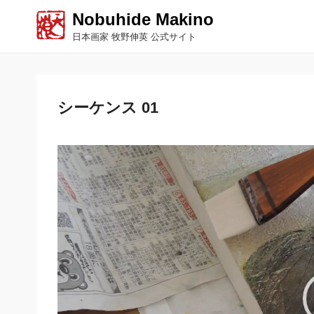
Nobuhide Makino
日本画家 牧野伸英 公式サイト
シーケンス 01
動
画
プ
レ
ー
ヤ
ー