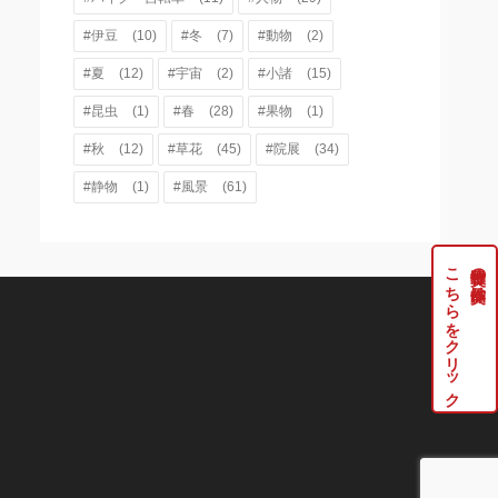
#伊豆
(10)
#冬
(7)
#動物
(2)
#夏
(12)
#宇宙
(2)
#小諸
(15)
#昆虫
(1)
#春
(28)
#果物
(1)
#秋
(12)
#草花
(45)
#院展
(34)
#静物
(1)
#風景
(61)
こちらをクリック
牧野伸英の実作品は