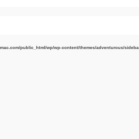
mac.com/public_html/wp/wp-content/themes/adventurous/sideba