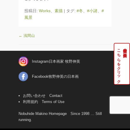
投稿日:
Works
、
素描
|
タグ:
#冬
、
#小諸
、
#
風景
←
浅間山
こちらをクリック
牧野伸英の実作品は
Instagram日本画家 牧野伸英
Facebook牧野伸英の日本画
お問い合わせ Contact
利用規約 Terms of Use
Nobuhide Makino Homepage Since 1998 … Still
running.