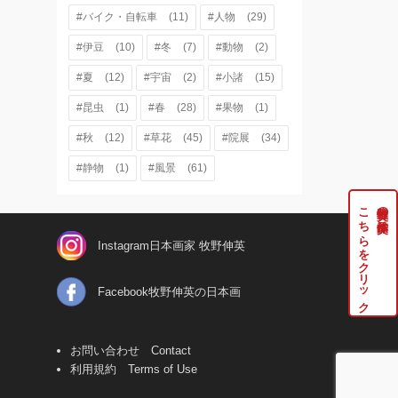
#バイク・自転車
(11)
#人物
(29)
#伊豆
(10)
#冬
(7)
#動物
(2)
#夏
(12)
#宇宙
(2)
#小諸
(15)
#昆虫
(1)
#春
(28)
#果物
(1)
#秋
(12)
#草花
(45)
#院展
(34)
#静物
(1)
#風景
(61)
こちらをクリック
牧野伸英の実作品は
Instagram日本画家 牧野伸英
Facebook牧野伸英の日本画
お問い合わせ Contact
利用規約 Terms of Use