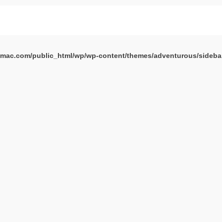
mac.com/public_html/wp/wp-content/themes/adventurous/sideba