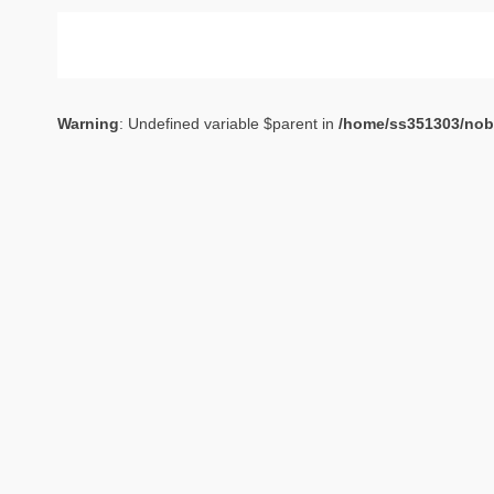
Warning
: Undefined variable $parent in
/home/ss351303/nob