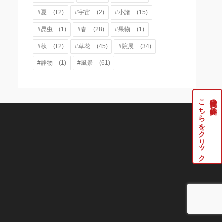
#夏
(12)
#宇宙
(2)
#小諸
(15)
#昆虫
(1)
#春
(28)
#果物
(1)
#秋
(12)
#草花
(45)
#院展
(34)
#静物
(1)
#風景
(61)
こちらをクリック
牧野伸英の実作品は