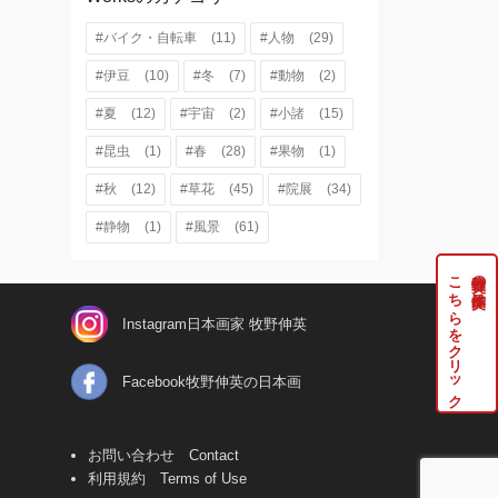
#バイク・自転車
(11)
#人物
(29)
#伊豆
(10)
#冬
(7)
#動物
(2)
#夏
(12)
#宇宙
(2)
#小諸
(15)
#昆虫
(1)
#春
(28)
#果物
(1)
#秋
(12)
#草花
(45)
#院展
(34)
#静物
(1)
#風景
(61)
こちらをクリック
牧野伸英の実作品は
Instagram日本画家 牧野伸英
Facebook牧野伸英の日本画
お問い合わせ Contact
利用規約 Terms of Use