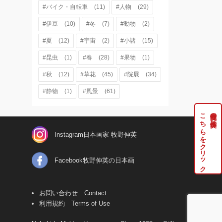
#バイク・自転車
(11)
#人物
(29)
#伊豆
(10)
#冬
(7)
#動物
(2)
#夏
(12)
#宇宙
(2)
#小諸
(15)
#昆虫
(1)
#春
(28)
#果物
(1)
#秋
(12)
#草花
(45)
#院展
(34)
#静物
(1)
#風景
(61)
こちらをクリック
牧野伸英の実作品は
Instagram日本画家 牧野伸英
Facebook牧野伸英の日本画
お問い合わせ Contact
利用規約 Terms of Use